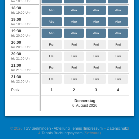
bis 18:30 Uhr
18:30
Abo
Abo
Abo
Abo
bis 19:00 Uhr
19:00
Abo
Abo
Abo
Abo
bis 19:30 Uhr
19:30
Abo
Abo
Abo
Abo
bis 20:00 Uhr
20:00
Frei
Frei
Frei
Frei
bis 20:30 Uhr
20:30
Frei
Frei
Frei
Frei
bis 21:00 Uhr
21:00
Frei
Frei
Frei
Frei
bis 21:30 Uhr
21:30
Frei
Frei
Frei
Frei
bis 22:00 Uhr
Platz
1
2
3
4
Donnerstag
6. August 2026
© 2026
TSV Sielmingen - Abteilung Tennis
(
Impressum
–
Datenschutz
)
&
Tennis Buchungssystem
(Software)