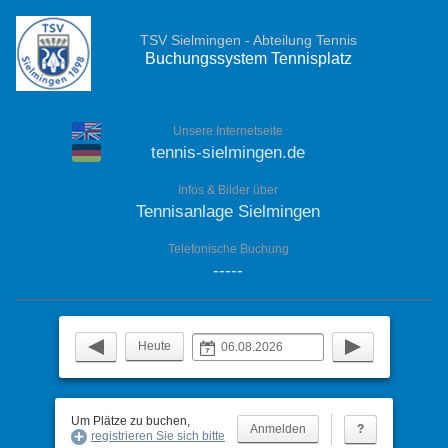
TSV Sielmingen - Abteilung Tennis
Buchungssystem Tennisplatz
Unsere Internetseite
tennis-sielmingen.de
Infos & Bilder über
Tennisanlage Sielmingen
Telefonische Buchung
-----
Heute
Um Plätze zu buchen,
?
registrieren Sie sich bitte