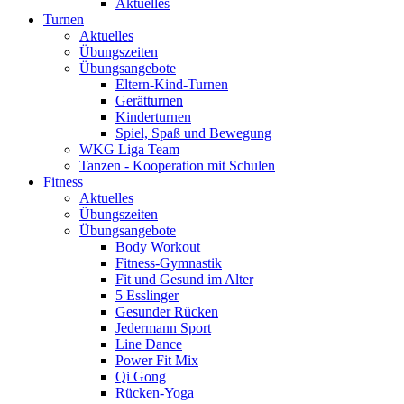
Aktuelles
Turnen
Aktuelles
Übungszeiten
Übungsangebote
Eltern-Kind-Turnen
Gerätturnen
Kinderturnen
Spiel, Spaß und Bewegung
WKG Liga Team
Tanzen - Kooperation mit Schulen
Fitness
Aktuelles
Übungszeiten
Übungsangebote
Body Workout
Fitness-Gymnastik
Fit und Gesund im Alter
5 Esslinger
Gesunder Rücken
Jedermann Sport
Line Dance
Power Fit Mix
Qi Gong
Rücken-Yoga