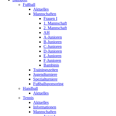
Fußball
Aktuelles
Mannschaften
Frauen I
1. Mannschaft
2. Mannschaft
AH
A-Junioren
B-Junioren
C-Junioren
D-Junioren
E-Junioren
F-Junioren
Bambinis
Trainingszeiten
Jugendturniere
Spezialturniere
Fußballsponsoring
Handball
Aktuelles
Tennis
Aktuelles
Informationen
Mannschaften