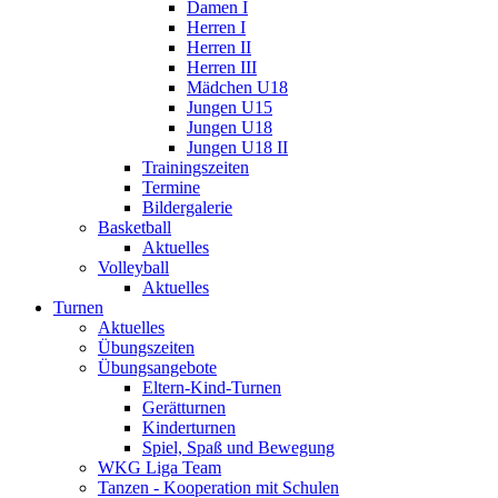
Damen I
Herren I
Herren II
Herren III
Mädchen U18
Jungen U15
Jungen U18
Jungen U18 II
Trainingszeiten
Termine
Bildergalerie
Basketball
Aktuelles
Volleyball
Aktuelles
Turnen
Aktuelles
Übungszeiten
Übungsangebote
Eltern-Kind-Turnen
Gerätturnen
Kinderturnen
Spiel, Spaß und Bewegung
WKG Liga Team
Tanzen - Kooperation mit Schulen