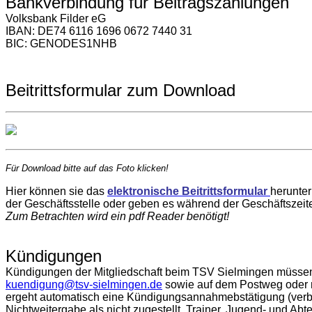
Bankverbindung
für Beitragszahlungen
Volksbank Filder eG
IBAN: DE74 6116 1696 0672 7440 31
BIC: GENODES1NHB
Beitrittsformular zum Download
Für Download bitte auf das Foto klicken!
Hier können sie das
elektronische Beitrittsformular
herunter
der Geschäftsstelle oder geben es während der Geschäftszeite
Zu
m Betrachten wird ein pdf Reader benötigt!
Kündigungen
Kündigungen der Mitgliedschaft beim TSV Sielmingen müssen 
kuendigung@tsv-sielmingen.de
sowie auf dem Postweg oder mi
ergeht automatisch eine Kündigungsannahmebstätigung (verbin
Nichtweitergabe als nicht zugestellt. Trainer, Jugend- und Abte