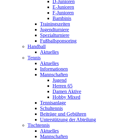
D-Junioren
E-Junioren
F-Junioren
Bambinis
Trainingszeiten
Jugendturniere
Spezialturniere
Fußballsponsoring
Handball
Aktuelles
Tennis
Aktuelles
Informationen
Mannschaften
Jugend
Herren 65
Damen Aktive
Hobby Mixed
Tennisanlage
Schultennis
Beiträge und Gebühren
Unterstützung der Abteilung
Tischtennis
Aktuelles
Mannschaften