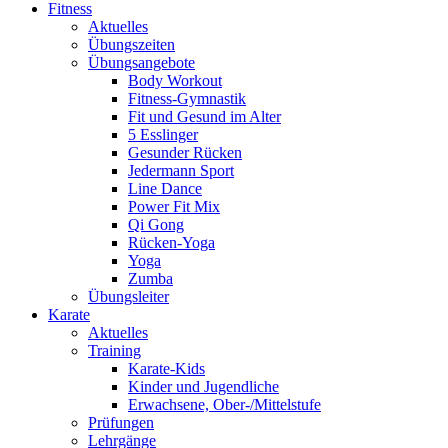
Fitness
Aktuelles
Übungszeiten
Übungsangebote
Body Workout
Fitness-Gymnastik
Fit und Gesund im Alter
5 Esslinger
Gesunder Rücken
Jedermann Sport
Line Dance
Power Fit Mix
Qi Gong
Rücken-Yoga
Yoga
Zumba
Übungsleiter
Karate
Aktuelles
Training
Karate-Kids
Kinder und Jugendliche
Erwachsene, Ober-/Mittelstufe
Prüfungen
Lehrgänge