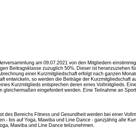
iederversammlung am 09.07.2021 von den Mitgliedern einstimmig
igen Beitragsklasse zuzuglich 50%. Dieser ist heranzuziehen fü
brechnung einer Kurzmitgliedschaft erfolgt nach ganzen Monaten
ft entwickeln, so werden die Beiträge der Kurzmitgliedschaft au
nes Kurzmitglieds entsprechen deren eines Vollmitglieds. Eine
rn gleichermaßen eingefordert werden. Eine Teilnahme an Sport
 des Bereichs Fitness und Gesundheit werden bei einer Vollmitg
n - bis auf Yoga, Mawiba und Line Dance - ganzjährig alle Kur
 Yoga, Mawiba und Line Dance teilzunehmen.