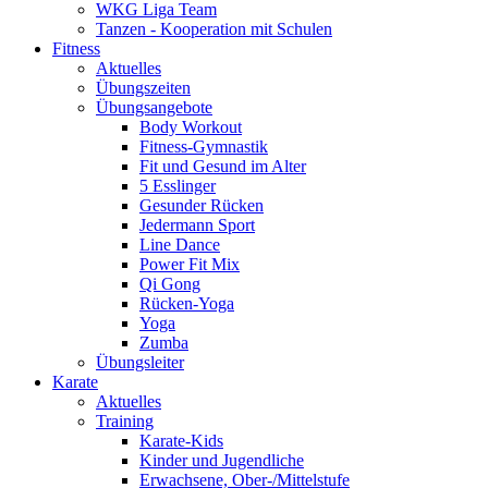
WKG Liga Team
Tanzen - Kooperation mit Schulen
Fitness
Aktuelles
Übungszeiten
Übungsangebote
Body Workout
Fitness-Gymnastik
Fit und Gesund im Alter
5 Esslinger
Gesunder Rücken
Jedermann Sport
Line Dance
Power Fit Mix
Qi Gong
Rücken-Yoga
Yoga
Zumba
Übungsleiter
Karate
Aktuelles
Training
Karate-Kids
Kinder und Jugendliche
Erwachsene, Ober-/Mittelstufe