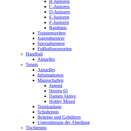
B-Junioren
C-Junioren
D-Junioren
E-Junioren
F-Junioren
Bambinis
Trainingszeiten
Jugendturniere
Spezialturniere
Fußballsponsoring
Handball
Aktuelles
Tennis
Aktuelles
Informationen
Mannschaften
Jugend
Herren 65
Damen Aktive
Hobby Mixed
Tennisanlage
Schultennis
Beiträge und Gebühren
Unterstützung der Abteilung
Tischtennis