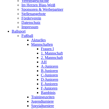
Vereinsgeschichte
Im Herzen Blau-Weiß
Sponsoren & Werbepartner
Stellenangebote
Förderverein
Datenschutz
Impressum
Ballsport
Fußball
Aktuelles
Mannschaften
Frauen I
1. Mannschaft
2. Mannschaft
AH
A-Junioren
B-Junioren
C-Junioren
D-Junioren
E-Junioren
F-Junioren
Bambinis
Trainingszeiten
Jugendturniere
Spezialturniere