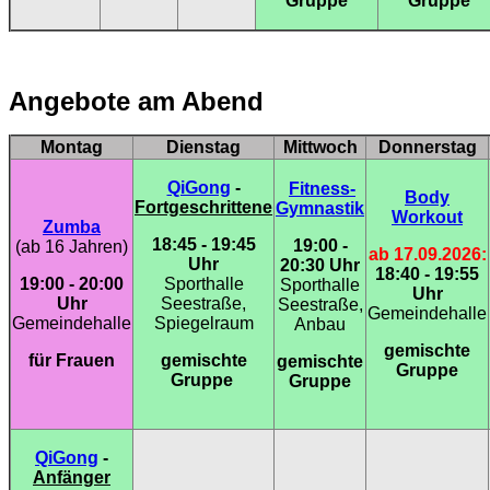
Gruppe
Gruppe
Angebote am Abend
Montag
Dienstag
Mittwoch
Donnerstag
QiGong
-
Fitness-
Body
Fortgeschrittene
Gymnastik
Workout
Zumba
18:45 - 19:45
19:00 -
(ab 16 Jahren)
ab 17.09.2026:
Uhr
20:30 Uhr
18:40 - 19:55
19:00 - 20:00
Sporthalle
Sporthalle
Uhr
Uhr
Seestraße,
Seestraße,
Gemeindehalle
Gemeindehalle
Spiegelraum
Anbau
gemischte
für Frauen
gemischte
gemischte
Gruppe
Gruppe
Gruppe
QiGong
-
Anfänger