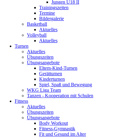
Jungen U18 II
Trainingszeiten
Termine
Bildergalerie
Basketball
Aktuelles
Volleyball
Aktuelles
Turnen
Aktuelles
Übungszeiten
Übungsangebote
Eltern-Kind-Turnen
Gerätturnen
Kinderturnen
Spiel, Spaß und Bewegung
WKG Liga Team
Tanzen - Kooperation mit Schulen
Fitness
Aktuelles
Übungszeiten
Übungsangebote
Body Workout
Fitness-Gymnastik
Fit und Gesund im Alter