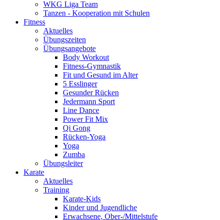
WKG Liga Team
Tanzen - Kooperation mit Schulen
Fitness
Aktuelles
Übungszeiten
Übungsangebote
Body Workout
Fitness-Gymnastik
Fit und Gesund im Alter
5 Esslinger
Gesunder Rücken
Jedermann Sport
Line Dance
Power Fit Mix
Qi Gong
Rücken-Yoga
Yoga
Zumba
Übungsleiter
Karate
Aktuelles
Training
Karate-Kids
Kinder und Jugendliche
Erwachsene, Ober-/Mittelstufe