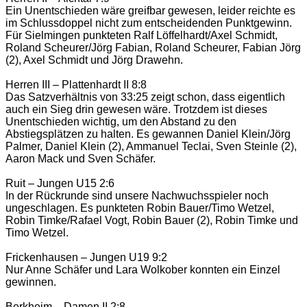
Ein Unentschieden wäre greifbar gewesen, leider reichte es
im Schlussdoppel nicht zum entscheidenden Punktgewinn.
Für Sielmingen punkteten Ralf Löffelhardt/Axel Schmidt,
Roland Scheurer/Jörg Fabian, Roland Scheurer, Fabian Jörg
(2), Axel Schmidt und Jörg Drawehn.
Herren III – Plattenhardt II 8:8
Das Satzverhältnis von 33:25 zeigt schon, dass eigentlich
auch ein Sieg drin gewesen wäre. Trotzdem ist dieses
Unentschieden wichtig, um den Abstand zu den
Abstiegsplätzen zu halten. Es gewannen Daniel Klein/Jörg
Palmer, Daniel Klein (2), Ammanuel Teclai, Sven Steinle (2),
Aaron Mack und Sven Schäfer.
Ruit – Jungen U15 2:6
In der Rückrunde sind unsere Nachwuchsspieler noch
ungeschlagen. Es punkteten Robin Bauer/Timo Wetzel,
Robin Timke/Rafael Vogt, Robin Bauer (2), Robin Timke und
Timo Wetzel.
Frickenhausen – Jungen U19 9:2
Nur Anne Schäfer und Lara Wolkober konnten ein Einzel
gewinnen.
Berkheim – Damen II 2:8