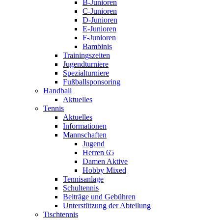
B-Junioren
C-Junioren
D-Junioren
E-Junioren
F-Junioren
Bambinis
Trainingszeiten
Jugendturniere
Spezialturniere
Fußballsponsoring
Handball
Aktuelles
Tennis
Aktuelles
Informationen
Mannschaften
Jugend
Herren 65
Damen Aktive
Hobby Mixed
Tennisanlage
Schultennis
Beiträge und Gebühren
Unterstützung der Abteilung
Tischtennis