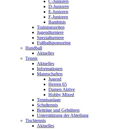
C-Junioren
D-Junioren
E-Junioren
F-Junioren
Bambinis
Trainingszeiten
Jugendturniere
Spezialturniere
Fußballsponsoring
Handball
Aktuelles
Tennis
Aktuelles
Informationen
Mannschaften
Jugend
Herren 65
Damen Aktive
Hobby Mixed
Tennisanlage
Schultennis
Beiträge und Gebühren
Unterstützung der Abteilung
Tischtennis
Aktuelles