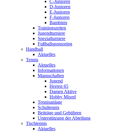
C-Junioren
D-Junioren
E-Junioren
F-Junioren
Bambinis
Trainingszeiten
Jugendturniere
Spezialturniere
Fußballsponsoring
Handball
Aktuelles
Tennis
Aktuelles
Informationen
Mannschaften
Jugend
Herren 65
Damen Aktive
Hobby Mixed
Tennisanlage
Schultennis
Beiträge und Gebühren
Unterstützung der Abteilung
Tischtennis
Aktuelles