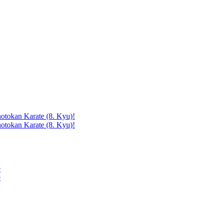
otokan Karate (8. Kyu)!
otokan Karate (8. Kyu)!
e
e