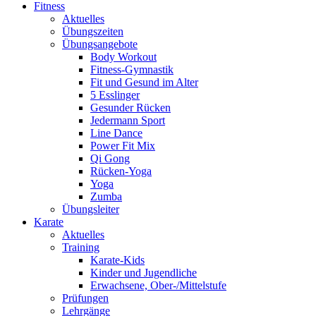
Fitness
Aktuelles
Übungszeiten
Übungsangebote
Body Workout
Fitness-Gymnastik
Fit und Gesund im Alter
5 Esslinger
Gesunder Rücken
Jedermann Sport
Line Dance
Power Fit Mix
Qi Gong
Rücken-Yoga
Yoga
Zumba
Übungsleiter
Karate
Aktuelles
Training
Karate-Kids
Kinder und Jugendliche
Erwachsene, Ober-/Mittelstufe
Prüfungen
Lehrgänge