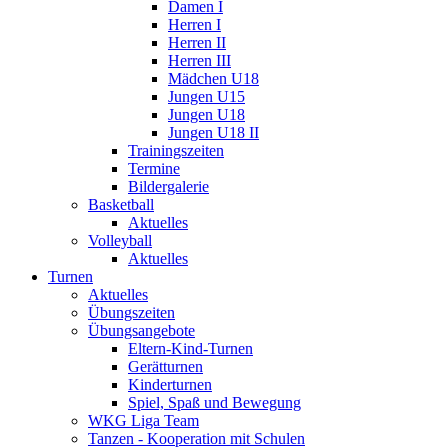
Damen I
Herren I
Herren II
Herren III
Mädchen U18
Jungen U15
Jungen U18
Jungen U18 II
Trainingszeiten
Termine
Bildergalerie
Basketball
Aktuelles
Volleyball
Aktuelles
Turnen
Aktuelles
Übungszeiten
Übungsangebote
Eltern-Kind-Turnen
Gerätturnen
Kinderturnen
Spiel, Spaß und Bewegung
WKG Liga Team
Tanzen - Kooperation mit Schulen