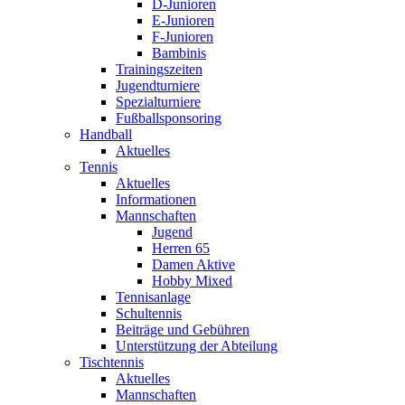
D-Junioren
E-Junioren
F-Junioren
Bambinis
Trainingszeiten
Jugendturniere
Spezialturniere
Fußballsponsoring
Handball
Aktuelles
Tennis
Aktuelles
Informationen
Mannschaften
Jugend
Herren 65
Damen Aktive
Hobby Mixed
Tennisanlage
Schultennis
Beiträge und Gebühren
Unterstützung der Abteilung
Tischtennis
Aktuelles
Mannschaften