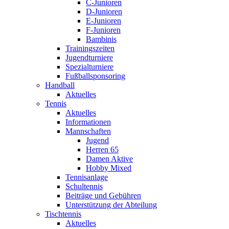
C-Junioren
D-Junioren
E-Junioren
F-Junioren
Bambinis
Trainingszeiten
Jugendturniere
Spezialturniere
Fußballsponsoring
Handball
Aktuelles
Tennis
Aktuelles
Informationen
Mannschaften
Jugend
Herren 65
Damen Aktive
Hobby Mixed
Tennisanlage
Schultennis
Beiträge und Gebühren
Unterstützung der Abteilung
Tischtennis
Aktuelles